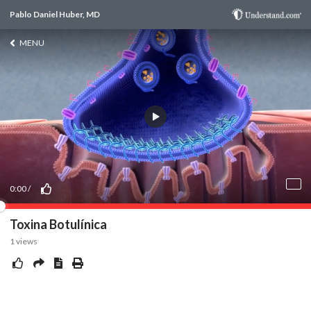
Pablo Daniel Huber, MD
MENU
0:00
/
Toxina Botulínica
1
views