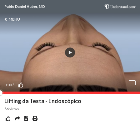
Pablo Daniel Huber, MD
MENU
0:00
/
Lifting da Testa - Endoscópico
86
views