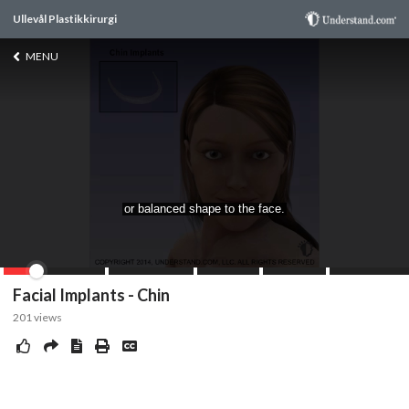
Ullevål Plastikkirurgi
MENU
Facial Implants - Chin
201
views