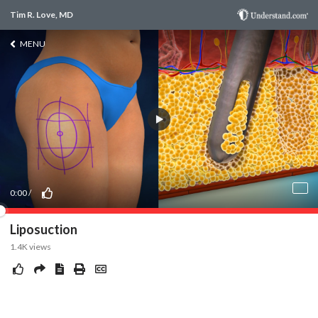
Tim R. Love, MD
MENU
0:00
/
Liposuction
1.4K
views