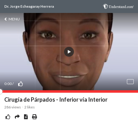
Dr. Jorge Echeagaray Herrera
MENU
0:00
/
Cirugía de Párpados - Inferior vía Interior
286
views
2
likes