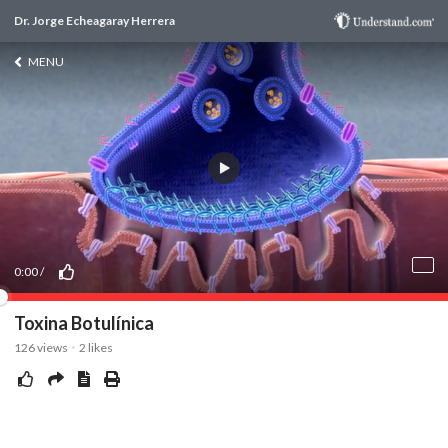
Dr. Jorge Echeagaray Herrera
MENU
0:00
/
Toxina Botulínica
126
views
2
likes